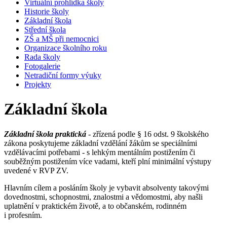
Virtuální prohlídka školy
Historie školy
Základní škola
Střední škola
ZŠ a MŠ při nemocnici
Organizace školního roku
Rada školy
Fotogalerie
Netradiční formy výuky
Projekty
Základní škola
Základní škola praktická
-
zřízená podle § 16 odst. 9 školského
zákona poskytujeme základní vzdělání žákům se speciálními
vzdělávacími potřebami - s lehkým mentálním postižením či
souběžným postižením více vadami, kteří plní minimální výstupy
uvedené v RVP ZV.
Hlavním cílem a posláním školy je vybavit absolventy takovými
dovednostmi, schopnostmi, znalostmi a vědomostmi, aby našli
uplatnění v praktickém životě, a to občanském, rodinném
i profesním.