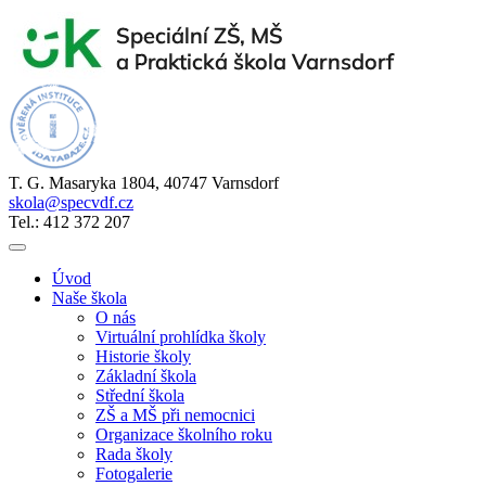
T. G. Masaryka 1804, 40747 Varnsdorf
skola@specvdf.cz
Tel.: 412 372 207
Úvod
Naše škola
O nás
Virtuální prohlídka školy
Historie školy
Základní škola
Střední škola
ZŠ a MŠ při nemocnici
Organizace školního roku
Rada školy
Fotogalerie