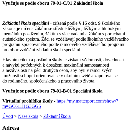
Vyučuje se podle oboru 79-01-C/01 Základní škola
Základní škola speciální
- zřízená podle § 16 odst. 9 školského
zákona je určena žákům se středně těžkým, těžkým a hlubokým
mentálním postižením, žákům s více vadami a žákům s poruchami
autistického spektra. Žáci se vzdělávají podle školního vzdělávacího
programu zpracovaného podle rámcového vzdělávacího programu
pro obor vzdělání základní škola speciální.
Hlavním cílem a posláním školy je získání vědomostí, dovedností
a návyků potřebných k dosažení maximální samostatnosti
a nezávislosti na péči druhých osob, aby byli v rámci svých
možností schopni orientovat se v okolním světě a zapojovat se
do rodinného, společenského a pracovního života.
Vyučuje se podle oboru 79-01-B/01 Speciální škola
Virtuální prohlídka školy -
https://my.matterport.com/show/?
m=GC611HG3GG5
Úvod
>
Naše škola
>
Základní škola
Adresa