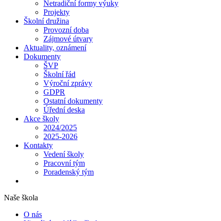
Netradiční formy výuky
Projekty
Školní družina
Provozní doba
Zájmové útvary
Aktuality, oznámení
Dokumenty
ŠVP
Školní řád
Výroční zprávy
GDPR
Ostatní dokumenty
Úřední deska
Akce školy
2024/2025
2025-2026
Kontakty
Vedení školy
Pracovní tým
Poradenský tým
Naše škola
O nás