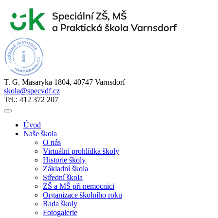
T. G. Masaryka 1804, 40747 Varnsdorf
skola@specvdf.cz
Tel.: 412 372 207
Úvod
Naše škola
O nás
Virtuální prohlídka školy
Historie školy
Základní škola
Střední škola
ZŠ a MŠ při nemocnici
Organizace školního roku
Rada školy
Fotogalerie