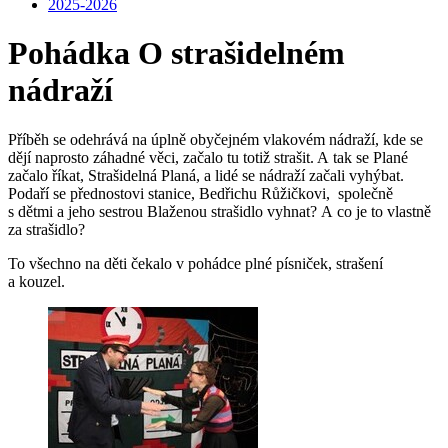
2025-2026
Pohádka O strašidelném
nádraží
Příběh se odehrává na úplně obyčejném vlakovém nádraží, kde se
dějí naprosto záhadné věci, začalo tu totiž strašit. A tak se Plané
začalo říkat, Strašidelná Planá, a lidé se nádraží začali vyhýbat.
Podaří se přednostovi stanice, Bedřichu Růžičkovi, společně
s dětmi a jeho sestrou Blaženou strašidlo vyhnat? A co je to vlastně
za strašidlo?
To všechno na děti čekalo v pohádce plné písniček, strašení
a kouzel.