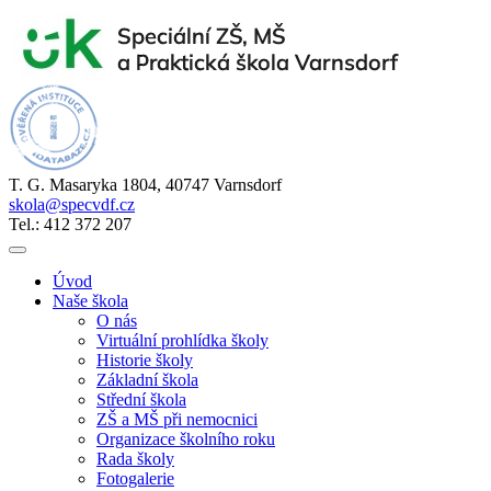
T. G. Masaryka 1804, 40747 Varnsdorf
skola@specvdf.cz
Tel.: 412 372 207
Úvod
Naše škola
O nás
Virtuální prohlídka školy
Historie školy
Základní škola
Střední škola
ZŠ a MŠ při nemocnici
Organizace školního roku
Rada školy
Fotogalerie