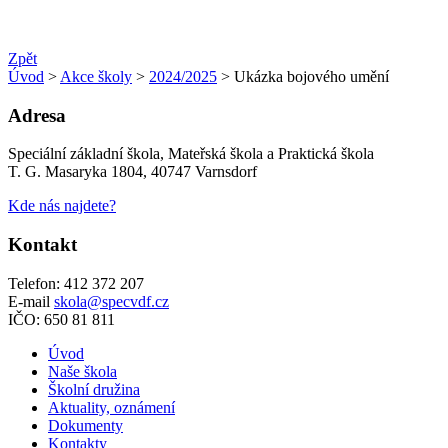
Zpět
Úvod
>
Akce školy
>
2024/2025
> Ukázka bojového umění
Adresa
Speciální základní škola, Mateřská škola a Praktická škola
T. G. Masaryka 1804, 40747 Varnsdorf
Kde nás najdete?
Kontakt
Telefon: 412 372 207
E-mail
skola@specvdf.cz
IČO: 650 81 811
Úvod
Naše škola
Školní družina
Aktuality, oznámení
Dokumenty
Kontakty