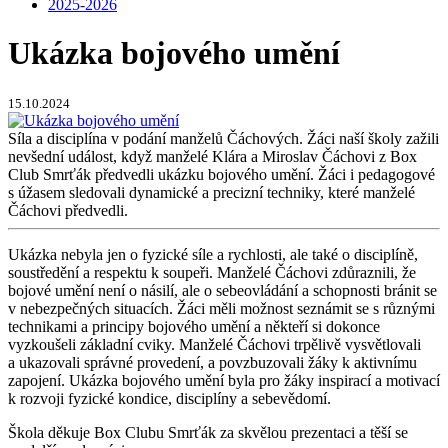
2025-2026
Ukázka bojového umění
15.10.2024
Síla a disciplína v podání manželů Čáchových. Žáci naší školy zažili
nevšední událost, když manželé Klára a Miroslav Čáchovi z Box
Club Smrťák předvedli ukázku bojového umění. Žáci i pedagogové
s úžasem sledovali dynamické a precizní techniky, které manželé
Čáchovi předvedli.
Ukázka nebyla jen o fyzické síle a rychlosti, ale také o disciplíně,
soustředění a respektu k soupeři. Manželé Čáchovi zdůraznili, že
bojové umění není o násilí, ale o sebeovládání a schopnosti bránit se
v nebezpečných situacích. Žáci měli možnost seznámit se s různými
technikami a principy bojového umění a někteří si dokonce
vyzkoušeli základní cviky. Manželé Čáchovi trpělivě vysvětlovali
a ukazovali správné provedení, a povzbuzovali žáky k aktivnímu
zapojení. Ukázka bojového umění byla pro žáky inspirací a motivací
k rozvoji fyzické kondice, disciplíny a sebevědomí.
Škola děkuje Box Clubu Smrťák za skvělou prezentaci a těší se