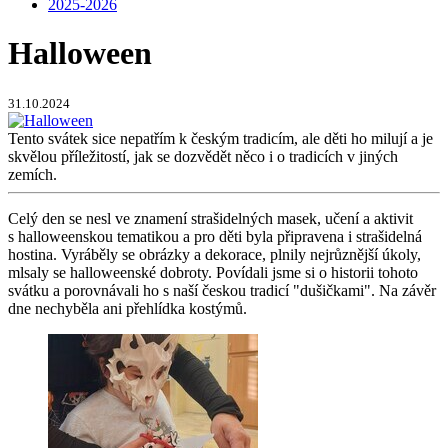
2025-2026
Halloween
31.10.2024
Tento svátek sice nepatřím k českým tradicím, ale děti ho milují a je
skvělou příležitostí, jak se dozvědět něco i o tradicích v jiných
zemích.
Celý den se nesl ve znamení strašidelných masek, učení a aktivit
s halloweenskou tematikou a pro děti byla připravena i strašidelná
hostina. Vyráběly se obrázky a dekorace, plnily nejrůznější úkoly,
mlsaly se halloweenské dobroty. Povídali jsme si o historii tohoto
svátku a porovnávali ho s naší českou tradicí "dušičkami". Na závěr
dne nechyběla ani přehlídka kostýmů.