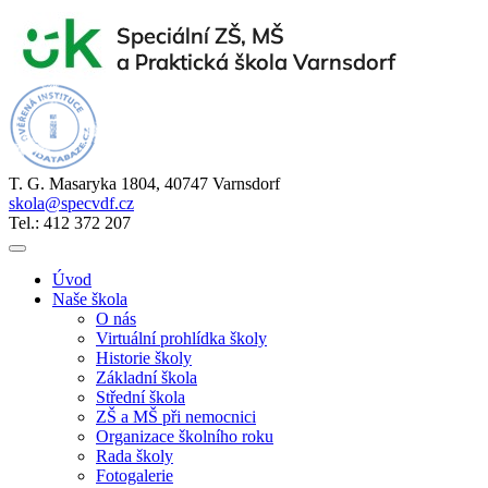
T. G. Masaryka 1804, 40747 Varnsdorf
skola@specvdf.cz
Tel.: 412 372 207
Úvod
Naše škola
O nás
Virtuální prohlídka školy
Historie školy
Základní škola
Střední škola
ZŠ a MŠ při nemocnici
Organizace školního roku
Rada školy
Fotogalerie