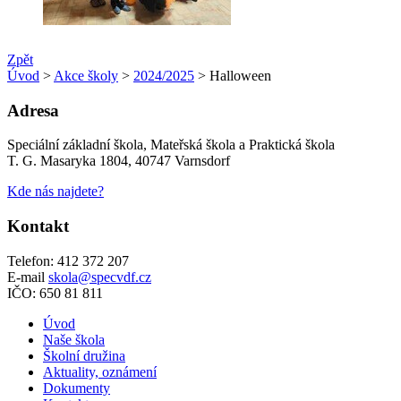
Zpět
Úvod
>
Akce školy
>
2024/2025
> Halloween
Adresa
Speciální základní škola, Mateřská škola a Praktická škola
T. G. Masaryka 1804, 40747 Varnsdorf
Kde nás najdete?
Kontakt
Telefon: 412 372 207
E-mail
skola@specvdf.cz
IČO: 650 81 811
Úvod
Naše škola
Školní družina
Aktuality, oznámení
Dokumenty